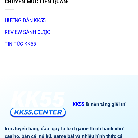
CHUYÊN MỤC LIÊN QUAN:
+89K
HƯỚNG DẪN KK55
REVIEW SẢNH CƯỢC
TIN TỨC KK55
KK55
là nền tảng giải trí
trực tuyến hàng đầu, quy tụ loạt game thịnh hành như
casino, bắn cá, nổ hũ, game bài và nhiều hình thức cá