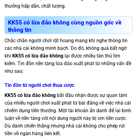
thưởng hấp dẫn, chất lượng.
KK55 có lừa đảo không cùng nguồn gốc về
thông tin
Chắc chắn người chơi rất hoang mang khi nghe thông tin
các nhà cái không minh bạch. Do đó, không quá bất ngờ
khi
KK55 có lừa đảo không
lại được nhiều tân thủ tìm
kiếm. Tin đồn nền tảng lừa đảo xuất phát từ những vấn đề
như sau:
Tin đồn từ người chơi thua cược
KK55 có lừa đảo không
bắt đầu nhận được sự quan tâm
của nhiều người chơi xuất phát từ bài đăng về việc nhà cái
chiếm dụng tiền thưởng. Một tài khoản ẩn danh để lại bình
luận về nền tảng với nội dung người này bị om tiền cược.
Dù dành chiến thắng nhưng nhà cái không cho phép rút
tiền về ngân hàng liên kết.