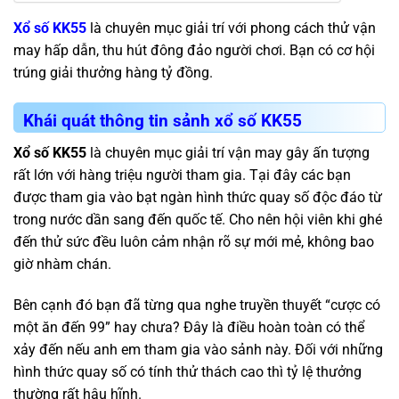
Xổ số KK55
là chuyên mục giải trí với phong cách thử vận
may hấp dẫn, thu hút đông đảo người chơi. Bạn có cơ hội
trúng giải thưởng hàng tỷ đồng.
Khái quát thông tin sảnh xổ số KK55
Xổ số KK55
là chuyên mục giải trí vận may gây ấn tượng
rất lớn với hàng triệu người tham gia. Tại đây các bạn
được tham gia vào bạt ngàn hình thức quay số độc đáo từ
trong nước dần sang đến quốc tế. Cho nên hội viên khi ghé
đến thử sức đều luôn cảm nhận rõ sự mới mẻ, không bao
giờ nhàm chán.
Bên cạnh đó bạn đã từng qua nghe truyền thuyết “cược có
một ăn đến 99” hay chưa? Đây là điều hoàn toàn có thể
xảy đến nếu anh em tham gia vào sảnh này. Đối với những
hình thức quay số có tính thử thách cao thì tỷ lệ thưởng
thường rất hậu hĩnh.