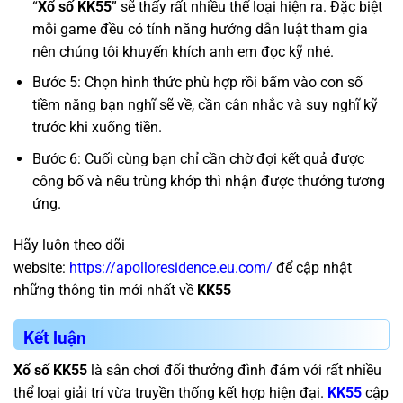
“
Xổ số KK55
” sẽ thấy rất nhiều thể loại hiện ra. Đặc biệt
mỗi game đều có tính năng hướng dẫn luật tham gia
nên chúng tôi khuyến khích anh em đọc kỹ nhé.
Bước 5: Chọn hình thức phù hợp rồi bấm vào con số
tiềm năng bạn nghĩ sẽ về, cần cân nhắc và suy nghĩ kỹ
trước khi xuống tiền.
Bước 6: Cuối cùng bạn chỉ cần chờ đợi kết quả được
công bố và nếu trùng khớp thì nhận được thưởng tương
ứng.
Hãy luôn theo dõi
website:
https://apolloresidence.eu.com/
để cập nhật
những thông tin mới nhất về
KK55
Kết luận
Xổ số KK55
là sân chơi đổi thưởng đình đám với rất nhiều
thể loại giải trí vừa truyền thống kết hợp hiện đại.
KK55
cập