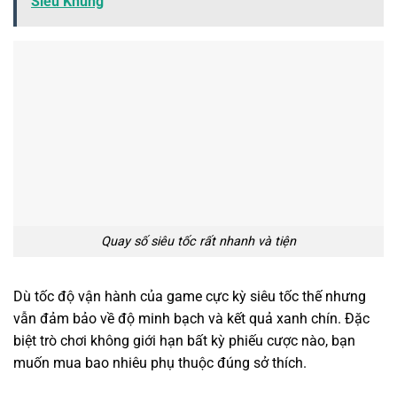
Siêu Khủng
Quay số siêu tốc rất nhanh và tiện
Dù tốc độ vận hành của game cực kỳ siêu tốc thế nhưng
vẫn đảm bảo về độ minh bạch và kết quả xanh chín. Đặc
biệt trò chơi không giới hạn bất kỳ phiếu cược nào, bạn
muốn mua bao nhiêu phụ thuộc đúng sở thích.