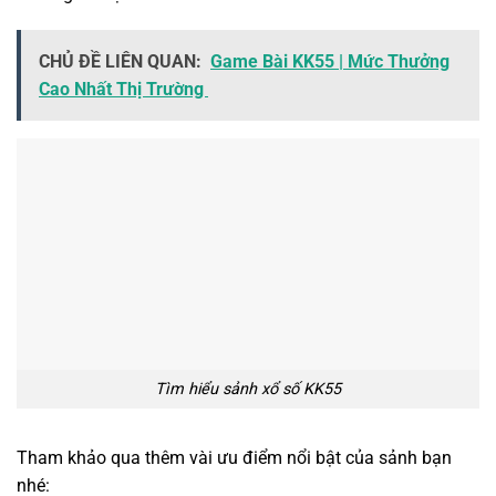
CHỦ ĐỀ LIÊN QUAN:
Game Bài KK55 | Mức Thưởng
Cao Nhất Thị Trường
Tìm hiểu sảnh xổ số KK55
Tham khảo qua thêm vài ưu điểm nổi bật của sảnh bạn
nhé: