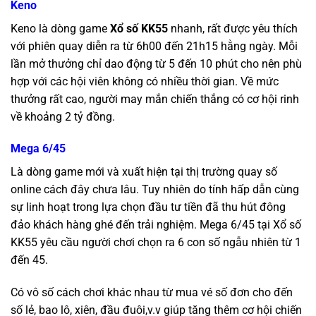
Keno
Keno là dòng game
Xổ số KK55
nhanh, rất được yêu thích
với phiên quay diễn ra từ 6h00 đến 21h15 hằng ngày. Mỗi
lần mở thưởng chỉ dao động từ 5 đến 10 phút cho nên phù
hợp với các hội viên không có nhiều thời gian. Về mức
thưởng rất cao, người may mắn chiến thắng có cơ hội rinh
về khoảng 2 tỷ đồng.
Mega 6/45
Là dòng game mới và xuất hiện tại thị trường quay số
online cách đây chưa lâu. Tuy nhiên do tính hấp dẫn cùng
sự linh hoạt trong lựa chọn đầu tư tiền đã thu hút đông
đảo khách hàng ghé đến trải nghiệm. Mega 6/45 tại Xổ số
KK55 yêu cầu người chơi chọn ra 6 con số ngẫu nhiên từ 1
đến 45.
Có vô số cách chơi khác nhau từ mua vé số đơn cho đến
số lẻ, bao lô, xiên, đầu đuôi,v.v giúp tăng thêm cơ hội chiến