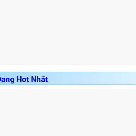
ang Hot Nhất