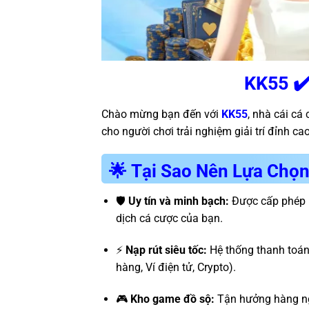
KK55 ✔️
Chào mừng bạn đến với
KK55
, nhà cái cá
cho người chơi trải nghiệm giải trí đỉnh c
🌟
Tại Sao Nên Lựa Chọ
🛡️
Uy tín và minh bạch:
Được cấp phép h
dịch cá cược của bạn.
⚡
Nạp rút siêu tốc:
Hệ thống thanh toán 
hàng, Ví điện tử, Crypto).
🎮
Kho game đồ sộ:
Tận hưởng hàng ng