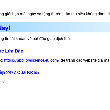
g giới hạn mỗi ngày và tặng thưởng tân thủ siêu khủng dành ri
Nay!
ng tin tài khoản và bắt đầu giao dịch thử.
ác Lừa Đảo
ức:
https://apolloresidence.eu.com/
để tránh các website giả mạ
ệp 24/7 Của KK55
book