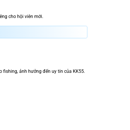
êng cho hội viên mới.
o fishing, ảnh hưởng đến uy tín của KK55.