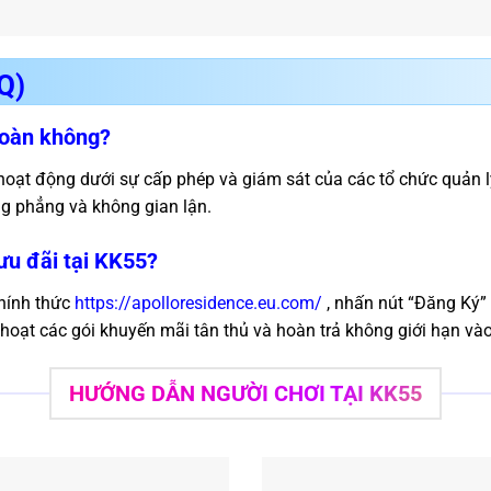
Q)
 toàn không?
 hoạt động dưới sự cấp phép và giám sát của các tổ chức quản l
g phẳng và không gian lận.
ưu đãi tại KK55?
chính thức
https://apolloresidence.eu.com/
, nhấn nút “Đăng Ký” 
 hoạt các gói khuyến mãi tân thủ và hoàn trả không giới hạn và
HƯỚNG DẪN NGƯỜI CHƠI TẠI KK55