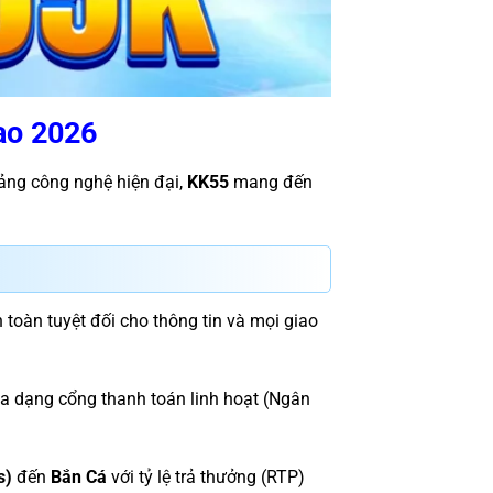
Cao 2026
tảng công nghệ hiện đại,
KK55
mang đến
oàn tuyệt đối cho thông tin và mọi giao
 đa dạng cổng thanh toán linh hoạt (Ngân
s)
đến
Bắn Cá
với tỷ lệ trả thưởng (RTP)