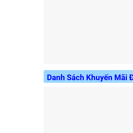
Danh Sách Khuyến Mãi Đ