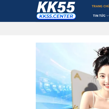
Skip
TRANG CH
to
content
TIN TỨC