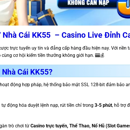
 Nhà Cái KK55 – Casino Live Đỉnh 
 cược trực tuyến uy tín và đẳng cấp hàng đầu hiện nay. Với nền 
ao cùng cơ hội kiếm tiền thưởng không giới hạn. 🎰💰
n Nhà Cái KK55?
oạt động hợp pháp, hệ thống bảo mật SSL 128-bit đảm bảo an t
tự động hóa duyệt lệnh nạp, rút tiền chỉ trong
3-5 phút
, hỗ trợ
àn trò chơi từ
Casino trực tuyến, Thể Thao, Nổ Hũ (Slot Game