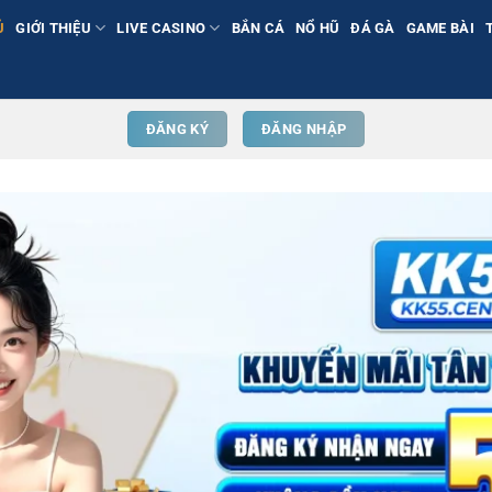
Ủ
GIỚI THIỆU
LIVE CASINO
BẮN CÁ
NỔ HŨ
ĐÁ GÀ
GAME BÀI
ĐĂNG KÝ
ĐĂNG NHẬP