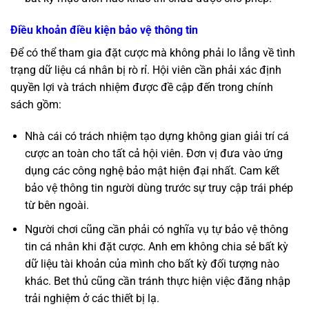
Điều khoản điều kiện bảo vệ thông tin
Để có thể tham gia đặt cược mà không phải lo lắng về tình
trạng dữ liệu cá nhân bị rò rỉ. Hội viên cần phải xác định
quyền lợi và trách nhiệm được đề cập đến trong chính
sách gồm:
Nhà cái có trách nhiệm tạo dựng không gian giải trí cá
cược an toàn cho tất cả hội viên. Đơn vị đưa vào ứng
dụng các công nghệ bảo mật hiện đại nhất. Cam kết
bảo vệ thông tin người dùng trước sự truy cập trái phép
từ bên ngoài.
Người chơi cũng cần phải có nghĩa vụ tự bảo vệ thông
tin cá nhân khi đặt cược. Anh em không chia sẻ bất kỳ
dữ liệu tài khoản của mình cho bất kỳ đối tượng nào
khác. Bet thủ cũng cần tránh thực hiện việc đăng nhập
trải nghiệm ở các thiết bị lạ.