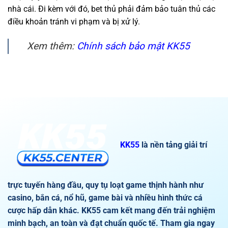
nhà cái. Đi kèm với đó, bet thủ phải đảm bảo tuân thủ các
điều khoản tránh vi phạm và bị xử lý.
Xem thêm:
Chính sách bảo mật KK55
KK55
là nền tảng giải trí
trực tuyến hàng đầu, quy tụ loạt game thịnh hành như
casino, bắn cá, nổ hũ, game bài và nhiều hình thức cá
cược hấp dẫn khác.
KK55
cam kết mang đến trải nghiệm
minh bạch, an toàn và đạt chuẩn quốc tế. Tham gia ngay