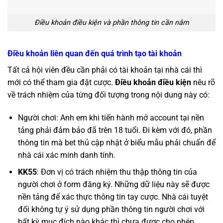
Điều khoản điều kiện và phần thông tin cần nắm
Điều khoản liên quan đến quá trình tạo tài khoản
Tất cả hội viên đều cần phải có tài khoản tại nhà cái thì
mới có thể tham gia đặt cược.
Điều khoản điều kiện
nêu rõ
về trách nhiệm của từng đối tượng trong nội dung này có:
Người chơi: Anh em khi tiến hành mở account tại nền
tảng phải đảm bảo đã trên 18 tuổi. Đi kèm với đó, phần
thông tin mà bet thủ cập nhật ở biểu mẫu phải chuẩn để
nhà cái xác minh danh tính.
KK55
: Đơn vị có trách nhiệm thu thập thông tin của
người chơi ở form đăng ký. Những dữ liệu này sẽ được
nền tảng để xác thực thông tin tay cược. Nhà cái tuyệt
đối không tự ý sử dụng phần thông tin người chơi với
bất kỳ mục đích nào khác thì chưa được cho phép.